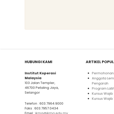
HUBUNGI KAMI
ARTIKEL POPU
Institut Koperasi
Permohonan 
Malaysia
Anggota Le
103 Jalan Templer,
Pengarah
46700 Petaling Jaya,
Program Lati
Selangor
Kursus Wajib
Kursus Wajib 
Telefon : 603.7964.9000
Faks : 603.7957.0434
Emel :
ikma@ikma.edu.my