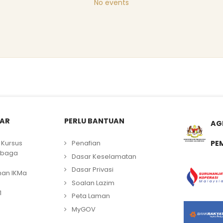
No events
LAR
PERLU BANTUAN
AG
Kursus
Penafian
PE
mbaga
Dasar Keselamatan
Dasar Privasi
han IKMa
Soalan Lazim
1
Peta Laman
MyGOV