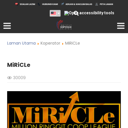
Laman Utama
Koperator
MiRiCLe
MiRiCLe
30009