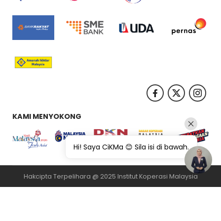
KAMI MENYOKONG
Hi! Saya CiKMa 😊 Sila isi di bawah.
Hakcipta Terpelihara @ 2025 Institut Koperasi Malaysia