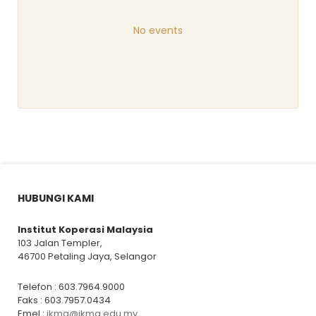
No events
HUBUNGI KAMI
Institut Koperasi Malaysia
103 Jalan Templer,
46700 Petaling Jaya, Selangor
Telefon : 603.7964.9000
Faks : 603.7957.0434
Emel :
ikma@ikma.edu.my