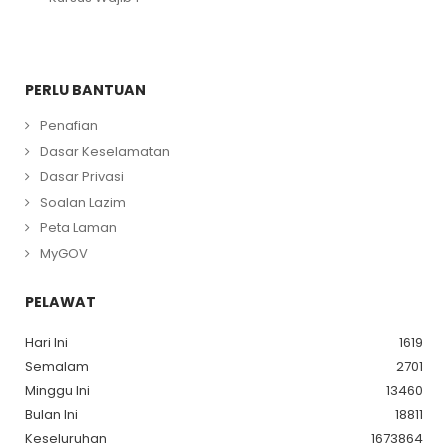
PERLU BANTUAN
Penafian
Dasar Keselamatan
Dasar Privasi
Soalan Lazim
Peta Laman
MyGOV
PELAWAT
Hari Ini
1619
Semalam
2701
Minggu Ini
13460
Bulan Ini
18811
Keseluruhan
1673864