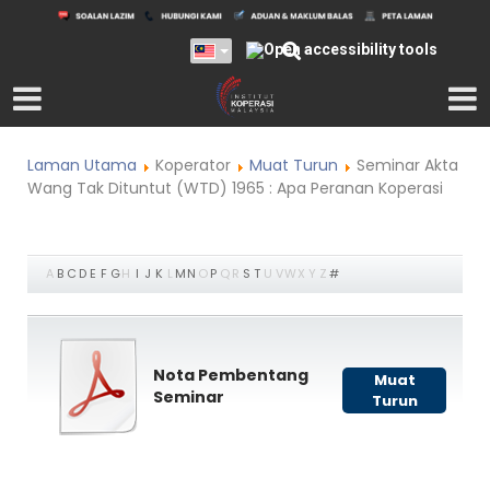
Laman Utama
Koperator
Muat Turun
Seminar Akta
Wang Tak Dituntut (WTD) 1965 : Apa Peranan Koperasi
A
B
C
D
E
F
G
H
I
J
K
L
M
N
O
P
Q
R
S
T
U
V
W
X
Y
Z
#
Nota Pembentang
Muat
Seminar
Turun